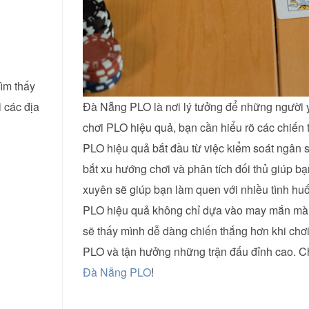
ìm thấy
i các địa
Đà Nẵng PLO là nơi lý tưởng để những người 
chơi PLO hiệu quả, bạn cần hiểu rõ các chiến
PLO hiệu quả bắt đầu từ việc kiểm soát ngân 
bắt xu hướng chơi và phân tích đối thủ giúp bạn
xuyên sẽ giúp bạn làm quen với nhiều tình hu
PLO hiệu quả không chỉ dựa vào may mắn mà cò
sẽ thấy mình dễ dàng chiến thắng hơn khi chơi
PLO và tận hưởng những trận đấu đỉnh cao. Ch
Đà Nẵng PLO
!