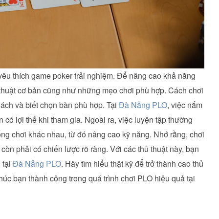
yêu thích game poker trải nghiệm. Để nâng cao khả năng
 thuật cơ bản cũng như những mẹo chơi phù hợp. Cách chơi
sách và biết chọn bàn phù hợp. Tại
Đà Nẵng PLO
, việc nắm
 có lợi thế khi tham gia. Ngoài ra, việc luyện tập thường
ống chơi khác nhau, từ đó nâng cao kỹ năng. Nhớ rằng, chơi
n phải có chiến lược rõ ràng. Với các thủ thuật này, bạn
 tại
Đà Nẵng PLO
. Hãy tìm hiểu thật kỹ để trở thành cao thủ
úc bạn thành công trong quá trình chơi PLO hiệu quả tại