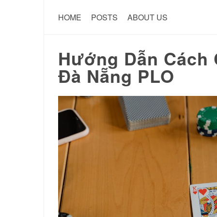
HOME
POSTS
ABOUT US
Hướng Dẫn Cách C
Đà Nẵng PLO