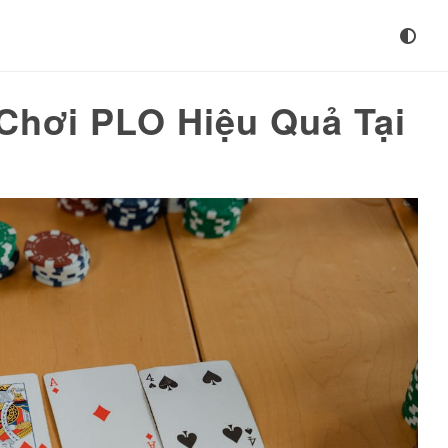
hơi PLO Hiệu Quả Tại