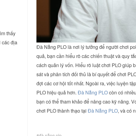
ìm thấy
i các địa
Đà Nẵng PLO là nơi lý tưởng để người chơi po
quả, bạn cần hiểu rõ các chiến thuật và quy tắ
cách quản lý vốn. Hiểu rõ luật chơi PLO giúp 
sát và phân tích đối thủ là bí quyết để chơi P
đợi các cơ hội tốt nhất. Ngoài ra, việc luyện 
PLO hiệu quả hơn.
Đà Nẵng PLO
còn có nhiều
bạn có thể tham khảo để nâng cao kỹ năng. Vớ
chơi PLO thành thạo tại
Đà Nẵng PLO
, và có 
đà nẵng plo