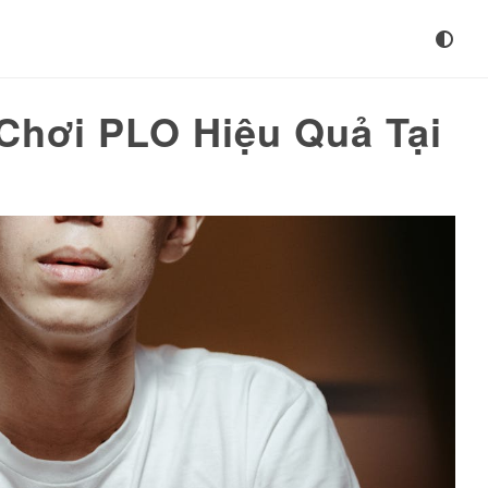
hơi PLO Hiệu Quả Tại