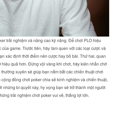
ker trải nghiệm và nâng cao kỹ năng. Để chơi PLO hiệu
c của game. Trước tiên, hãy làm quen với các loại cược và
bạn xác định thời điểm nên cược hay bỏ bài. Thứ hai, quan
LO hiệu quả hơn. Đừng vội vàng khi chơi, hãy kiên nhẫn chờ
tập thường xuyên sẽ giúp bạn nắm bắt các chiến thuật chơi
 cộng đồng chơi poker chia sẻ kinh nghiệm và chiến thuật,
i những bí quyết này, hy vọng bạn sẽ trở thành một người
những trải nghiệm chơi poker vui vẻ, thắng lợi lớn.